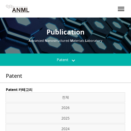
Publication
A
dvanced
N
anostructured
M
aterials
L
aboratory
Patent
Patent
Patent 카테고리
전체
2026
2025
2024