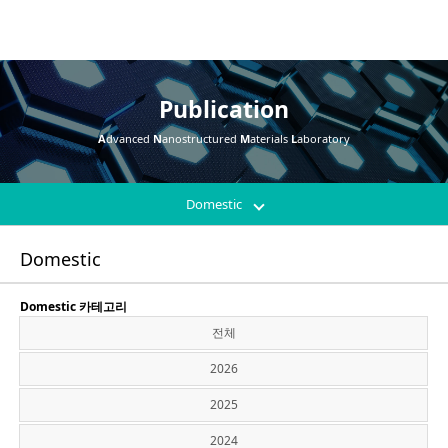
Publication
A
dvanced
N
anostructured
M
aterials
L
aboratory
Domestic
Domestic
Domestic 카테고리
전체
2026
2025
2024