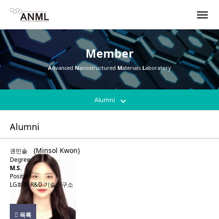
Member
A
dvanced
N
anostructured
M
aterials
L
aboratory
Alumni
Alumni
(Minsol Kwon)
권민솔
Degree
M.S.
Position
LG화학 R&D 기술연구소
목록